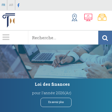
Aller
FR
AR
au
contenu
principal
Menu
Principale
Loi des finances
pour l'année 2026(Ar)
En savoir plus