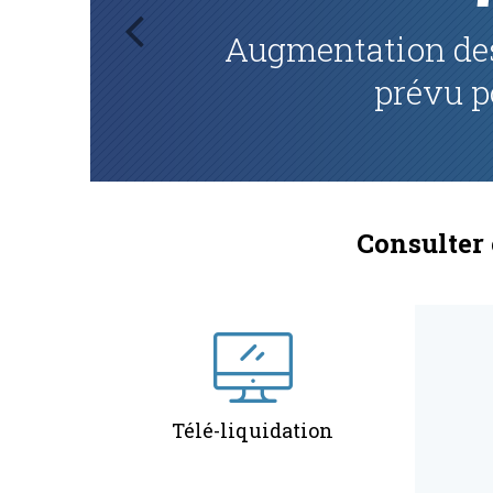
e l'Etat
Budget de 
prev
Consulter 
Télé-liquidation