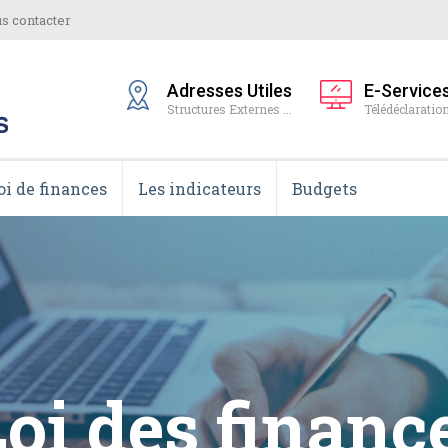
s contacter
Adresses Utiles
E-Service
Structures Externes ...
Télédéclaration
oi de finances
Les indicateurs
Budgets
tats Provisoi
ion de Budget 