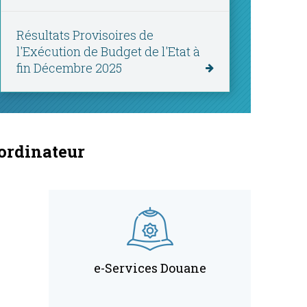
Augmentation des recettes propr
Résultats Provisoires de
t
l'Exécution de Budget de l'Etat à
prévu pour l'année 20
fin Décembre 2025
 ordinateur
e-Services Douane