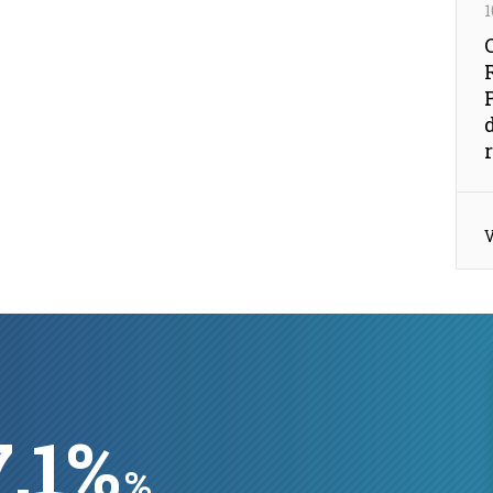
1
V
9624
M.D