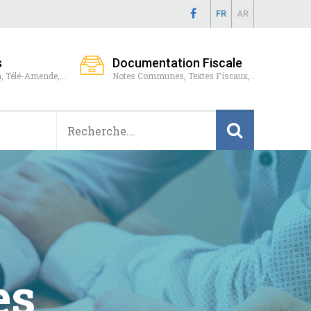
FR
AR
s
Documentation Fiscale
, Télé-Amende,...
Notes Communes, Textes Fiscaux,..
res de
de l'Etat