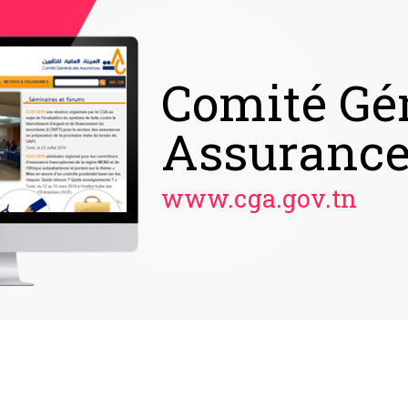
Direction 
des Impôt
jibaya.tn