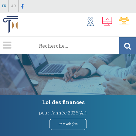
Aller
FR
AR
au
contenu
principal
Menu
Principale
Loi des finances
pour l'année 2026(Ar)
En savoir plus