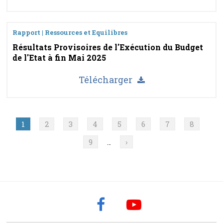
Rapport | Ressources et Equilibres
Résultats Provisoires de l'Exécution du Budget
de l'Etat à fin Mai 2025
Télécharger
Pagination
Page
1
Page
2
Page
3
Page
4
Page
5
Page
6
Page
7
Page
8
Page
9
Page
›
…
suivante