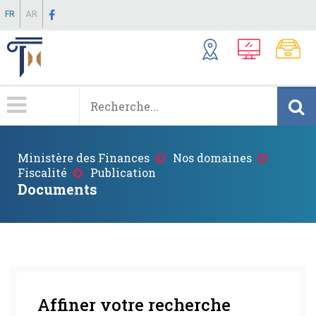
Aller
FR
AR
au
contenu
principal
Menu
Principale
Fil
Ministère des Finances
Nos domaines
d'Ariane
Fiscalité
Publication
Documents
Affiner votre recherche