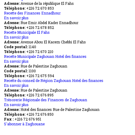
Adresse:
Avenue de la république El Fahs
Administrative
Recette
Téléphone:
+216 72 670 853
Zaghouan
des
Recette des Finances Ennadhour
Finances
En savoir plus
El
sur
Adresse:
Rue Emir Abdel Kader Ennadhour
Fahs
Recette
Téléphone:
+216 72 678 852
des
Recette Municipale El Fahs
Finances
En savoir plus
Ennadhour
sur
Adresse:
Avenue Abou El Kacem Chebbi El Fahs
Recette
Code postal:
Municipale
1140
Téléphone:
+216 72 670 210
El
Recette Municipale Zaghouan Hotel des finances
Fahs
En savoir plus
sur
Adresse:
Rue de Palestine Zaghouan
Recette
Code postal:
Municipale
1100
Téléphone:
+216 72 675 594
Zaghouan
Recette du conseil de Région Zaghouan Hotel des finances
Hotel
En savoir plus
des
sur
Adresse:
Rue de Palestine Zaghouan
finances
Recette
Téléphone:
+216 72 676 895
du
Trésorerie Régionale des Finances de Zaghouan
conseil
En savoir plus
de
sur
Adresse:
Hotel des finances Rue de Palestine Zaghouan
Région
Trésorerie
Téléphone:
+216 72 676 850
Zaghouan
Régionale
Fax :
+216 72 676 951
Hotel
des
S'abonner à Zaghouane
des
Finances
finances
de
Zaghouan