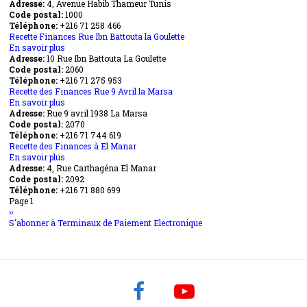
Adresse:
4, Avenue Habib Thameur Tunis
Mendella
Recette
Code postal:
Tunis
Finances
1000
Téléphone:
+216 71 258 466
Av.
Recette Finances Rue Ibn Battouta la Goulette
Habib
En savoir plus
Thameur
sur
Adresse:
10 Rue Ibn Battouta La Goulette
Tunis
Recette
Code postal:
Finances
2060
Téléphone:
+216 71 275 953
Rue
Recette des Finances Rue 9 Avril la Marsa
Ibn
En savoir plus
Battouta
sur
Adresse:
Rue 9 avril 1938 La Marsa
la
Recette
Code postal:
Goulette
des
2070
Téléphone:
+216 71 744 619
Finances
Recette des Finances à El Manar
Rue
En savoir plus
9
sur
Adresse:
4, Rue Carthagéna El Manar
Avril
Recette
Code postal:
la
des
2092
Téléphone:
+216 71 880 699
Marsa
Finances
Pagination
Page 1
à
Page
››
El
suivante
S'abonner à Terminaux de Paiement Electronique
Manar