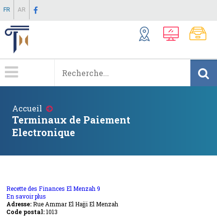
Aller
FR
AR
au
contenu
principal
Menu
Principale
Fil
Accueil
d'Ariane
Terminaux de Paiement
Electronique
Recette des Finances El Menzah 9
En savoir plus
sur
Adresse:
Rue Ammar El Hajji El Menzah
Recette
Code postal:
des
1013