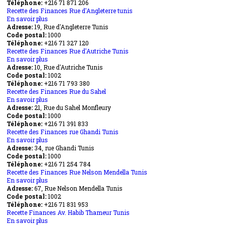
Téléphone:
+216
Finances
71 871 206
Recette des Finances Rue d'Angleterre tunis
El
En savoir plus
Menzah
sur
Adresse:
19, Rue d'Angleterre Tunis
9
Recette
Code postal:
des
1000
Téléphone:
+216 71 327 120
Finances
Recette des Finances Rue d'Autriche Tunis
Rue
En savoir plus
d'Angleterre
sur
Adresse:
10, Rue d'Autriche Tunis
tunis
Recette
Code postal:
des
1002
Téléphone:
+216 71 793 380
Finances
Recette des Finances Rue du Sahel
Rue
En savoir plus
d'Autriche
sur
Adresse:
21, Rue du Sahel Monfleury
Tunis
Recette
Code postal:
des
1000
Téléphone:
+216 71 391 833
Finances
Recette des Finances rue Ghandi Tunis
Rue
En savoir plus
du
sur
Adresse:
34, rue Ghandi Tunis
Sahel
Recette
Code postal:
des
1000
Téléphone:
+216 71 254 784
Finances
Recette des Finances Rue Nelson Mendella Tunis
rue
En savoir plus
Ghandi
sur
Adresse:
67, Rue Nelson Mendella Tunis
Tunis
Recette
Code postal:
des
1002
Téléphone:
+216 71 831 953
Finances
Recette Finances Av. Habib Thameur Tunis
Rue
En savoir plus
Nelson
sur