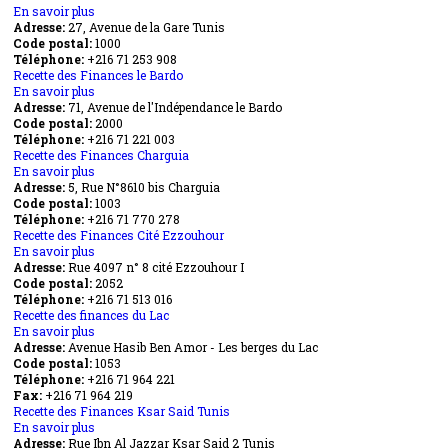
En savoir plus
El
sur
Adresse:
27, Avenue de la Gare Tunis
Manar
Recette
Code postal:
des
1000
Téléphone:
+216 71 253 908
Finances
Recette des Finances le Bardo
Av.
En savoir plus
de
sur
Adresse:
71, Avenue de l'Indépendance le Bardo
la
Recette
Code postal:
Gare
des
2000
Téléphone:
+216 71 221 003
Tunis
Finances
Recette des Finances Charguia
le
En savoir plus
Bardo
sur
Adresse:
5, Rue N°8610 bis Charguia
Recette
Code postal:
des
1003
Téléphone:
+216 71 770 278
Finances
Recette des Finances Cité Ezzouhour
Charguia
En savoir plus
sur
Adresse:
Rue 4097 n° 8 cité Ezzouhour I
Recette
Code postal:
des
2052
Téléphone:
+216 71 513 016
Finances
Recette des finances du Lac
Cité
En savoir plus
Ezzouhour
sur
Adresse:
Avenue Hasib Ben Amor - Les berges du Lac
Recette
Code postal:
des
1053
Téléphone:
+216 71 964 221
finances
Fax:
+216 71 964 219
du
Recette des Finances Ksar Said Tunis
Lac
En savoir plus
sur
Adresse:
Rue Ibn Al Jazzar Ksar Said 2 Tunis
Recette