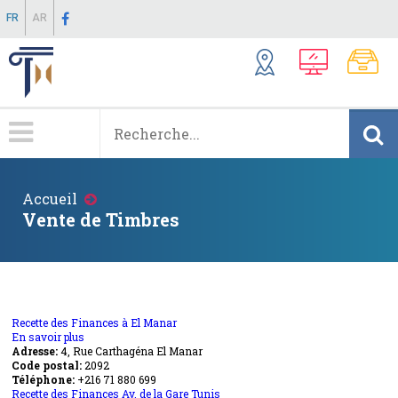
Aller
FR
AR
au
contenu
principal
Menu
Principale
Fil
Accueil
d'Ariane
Vente de Timbres
Recette des Finances à El Manar
En savoir plus
sur
Adresse:
4, Rue Carthagéna El Manar
Recette
Code postal:
des
2092
Téléphone:
+216 71 880 699
Finances
Recette des Finances Av. de la Gare Tunis
à