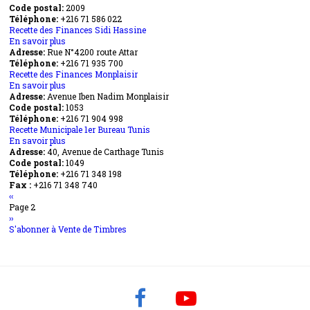
Code postal:
des
2009
Téléphone:
+216 71 586 022
Finances
Recette des Finances Sidi Hassine
Ksar
En savoir plus
Said
sur
Adresse:
Rue N°4200 route Attar
Tunis
Recette
Téléphone:
+216 71 935 700
des
Recette des Finances Monplaisir
Finances
En savoir plus
Sidi
sur
Adresse:
Avenue Iben Nadim Monplaisir
Hassine
Recette
Code postal:
des
1053
Téléphone:
+216 71 904 998
Finances
Recette Municipale 1er Bureau Tunis
Monplaisir
En savoir plus
sur
Adresse:
40, Avenue de Carthage Tunis
Recette
Code postal:
Municipale
1049
Téléphone:
+216 71 348 198
1er
Fax :
+216 71 348 740
Bureau
Pagination
Page
‹‹
Tunis
précédente
Page 2
Page
››
suivante
S'abonner à Vente de Timbres