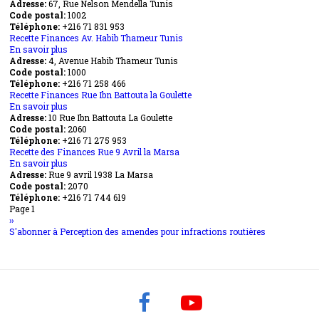
Adresse:
67, Rue Nelson Mendella Tunis
Tunis
Recette
Code postal:
des
1002
Téléphone:
+216 71 831 953
Finances
Recette Finances Av. Habib Thameur Tunis
Rue
En savoir plus
Nelson
sur
Adresse:
4, Avenue Habib Thameur Tunis
Mendella
Recette
Code postal:
Tunis
Finances
1000
Téléphone:
+216 71 258 466
Av.
Recette Finances Rue Ibn Battouta la Goulette
Habib
En savoir plus
Thameur
sur
Adresse:
10 Rue Ibn Battouta La Goulette
Tunis
Recette
Code postal:
Finances
2060
Téléphone:
+216 71 275 953
Rue
Recette des Finances Rue 9 Avril la Marsa
Ibn
En savoir plus
Battouta
sur
Adresse:
Rue 9 avril 1938 La Marsa
la
Recette
Code postal:
Goulette
des
2070
Téléphone:
+216 71 744 619
Finances
Pagination
Page 1
Rue
Page
››
9
suivante
S'abonner à Perception des amendes pour infractions routières
Avril
la
Marsa