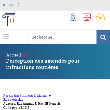
Aller
FR
AR
au
contenu
principal
Menu
Principale
Fil
Accueil
d'Ariane
Perception des amendes pour
infractions routières
Recette des Finances El Menzah 9
En savoir plus
sur
Adresse:
Rue Ammar El Hajji El Menzah
Recette
Code postal:
des
1013