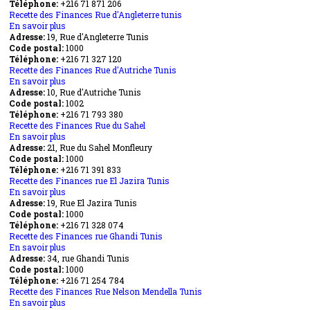
Téléphone:
+216
Finances
71 871 206
Recette des Finances Rue d'Angleterre tunis
El
En savoir plus
Menzah
sur
Adresse:
19, Rue d'Angleterre Tunis
9
Recette
Code postal:
des
1000
Téléphone:
+216 71 327 120
Finances
Recette des Finances Rue d'Autriche Tunis
Rue
En savoir plus
d'Angleterre
sur
Adresse:
10, Rue d'Autriche Tunis
tunis
Recette
Code postal:
des
1002
Téléphone:
+216 71 793 380
Finances
Recette des Finances Rue du Sahel
Rue
En savoir plus
d'Autriche
sur
Adresse:
21, Rue du Sahel Monfleury
Tunis
Recette
Code postal:
des
1000
Téléphone:
+216 71 391 833
Finances
Recette des Finances rue El Jazira Tunis
Rue
En savoir plus
du
sur
Adresse:
19, Rue El Jazira Tunis
Sahel
Recette
Code postal:
des
1000
Téléphone:
+216 71 328 074
Finances
Recette des Finances rue Ghandi Tunis
rue
En savoir plus
El
sur
Adresse:
34, rue Ghandi Tunis
Jazira
Recette
Code postal:
Tunis
des
1000
Téléphone:
+216 71 254 784
Finances
Recette des Finances Rue Nelson Mendella Tunis
rue
En savoir plus
Ghandi
sur