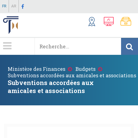
Aller
FR
AR
au
contenu
principal
Menu
Principale
Fil
Ministère des Finances
Budgets
d'Ariane
Subventions accordées aux amicales et associations
Subventions accordées aux
amicales et associations