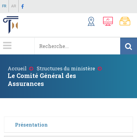
Aller
FR
AR
au
contenu
principal
Menu
Principale
Fil
Accueil
Structures du ministère
d'Ariane
Le Comité Général des
Assurances
Présentation