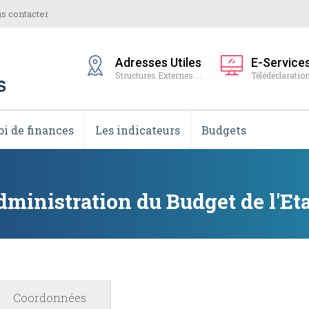
s contacter
Adresses Utiles
E-Service
Structures Externes ...
Télédéclaration
oi de finances
Les indicateurs
Budgets
dministration du Budget de l'Et
Coordonnées