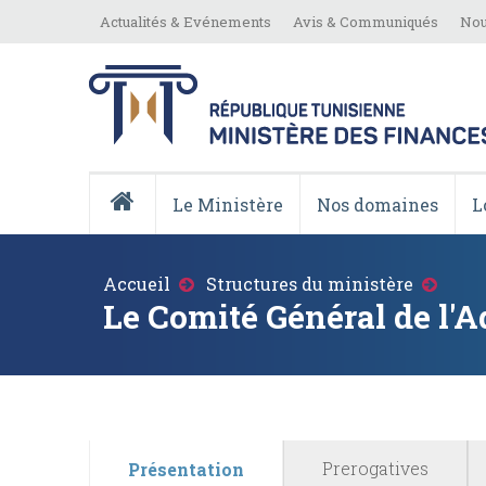
Aller
Top
Actualités & Evénements
Avis & Communiqués
Nou
au
Menu
contenu
principal
Menu
Principale
Le Ministère
Nos domaines
L
Accueil
Fil
Accueil
Structures du ministère
d'Ariane
Le Comité Général de l'A
Prerogatives
Présentation