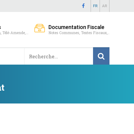
FR
AR
s
Documentation Fiscale
, Télé-Amende,...
Notes Communes, Textes Fiscaux,..
at