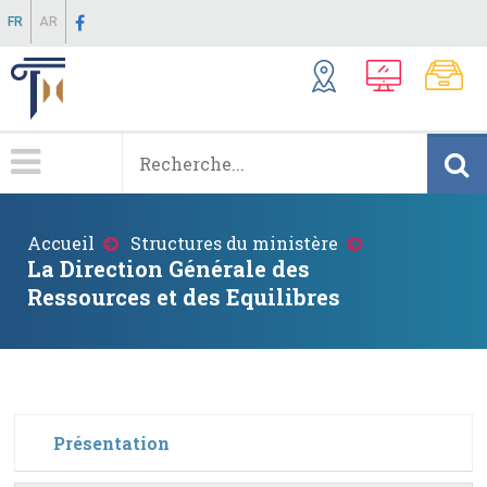
Aller
FR
AR
au
contenu
principal
Menu
Principale
Fil
Accueil
Structures du ministère
d'Ariane
La Direction Générale des
Ressources et des Equilibres
Présentation