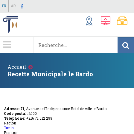
Aller
FR
AR
au
contenu
principal
Menu
Principale
Fil
Accueil
d'Ariane
Recette Municipale le Bardo
Adresse:
71, Avenue de l'Indépendance Hotel de ville le Bardo
Code postal:
2000
Téléphone:
+216 71 512 299
Region
Tunis
Position