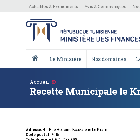
Aller
Top
Actualités & Evénements
Avis & Communiqués
Nou
au
Menu
contenu
principal
Menu
Principale
Le Ministère
Nos domaines
L
Accueil
Fil
Accueil
d'Ariane
Recette Municipale le 
Adresse:
41, Rue Houcine Bouzaiene Le Kram
Code postal:
2015
Téléphone:
+216 71 733 898