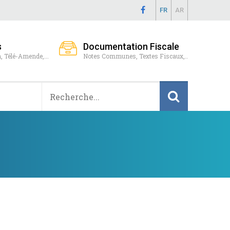
FR
AR
s
Documentation Fiscale
, Télé-Amende,...
Notes Communes, Textes Fiscaux,..