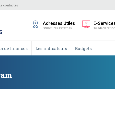
s contacter
Adresses Utiles
E-Service
Structures Externes ...
Télédéclaration
oi de finances
Les indicateurs
Budgets
Kram