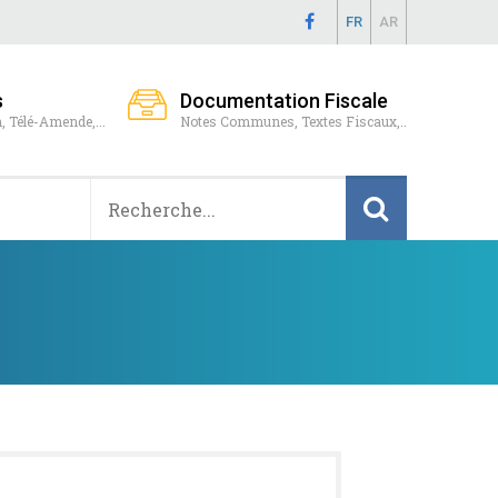
FR
AR
s
Documentation Fiscale
, Télé-Amende,...
Notes Communes, Textes Fiscaux,..