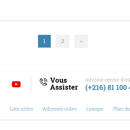
Page
1
Page
2
Page
››
suivante
Vous
Infoline centre d'in
Assister
(+216) 81 100
Lien utiles
Adresses utiles
Lexique
Plan du