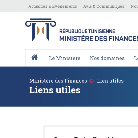
Aller
Top
Actualités & Evénements
Avis & Communiqués
Nou
au
Menu
contenu
principal
Menu
Principale
Le Ministère
Nos domaines
L
Accueil
Fil
Ministère des Finances
Lien utiles
d'Ariane
Liens utiles