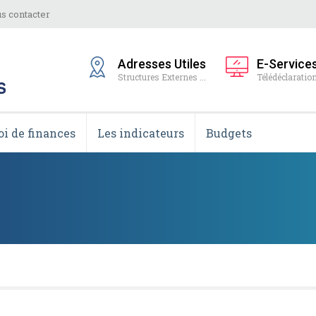
s contacter
Adresses Utiles
E-Service
Structures Externes ...
Télédéclaration
oi de finances
Les indicateurs
Budgets