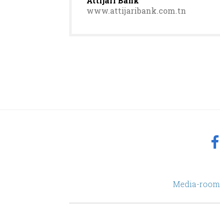
Attijari Bank
www.attijaribank.com.tn
Pagination
footer
Media-room
Menu