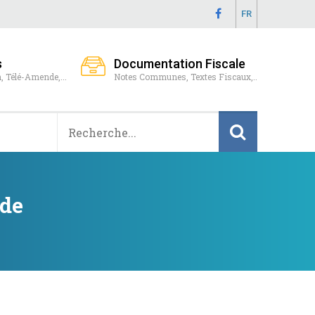
FR
s
Documentation Fiscale
, Télé-Amende,...
Notes Communes, Textes Fiscaux,..
 de