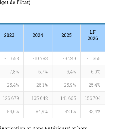
et de l'Etat)
LF
2023
2024
2025
2026
-11 658
-10 783
-9 249
-11 365
-7,8%
-6,7%
-5,4%
-6,0%
25,4%
26,1%
25,9%
25,4%
126 679
135 642
141 665
156 704
84,6%
84,9%
82,1%
83,4%
rivatisation et Dons Extérieurs) et hors