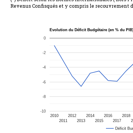
Revenus Confisqués et y compris le recouvrement du 
Evolution du Déficit Budgétaire (en % du PIB
0
-2
-4
-6
-8
-10
2010
2012
2014
2016
2018
2011
2013
2015
2017
2
Déficit Bu