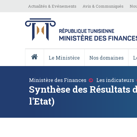
Aller
Top
Actualités & Evénements
Avis & Communiqués
Nou
au
Menu
contenu
principal
Menu
Principale
Le Ministère
Nos domaines
L
Accueil
Fil
Ministère des Finances
Les indicateurs
d'Ariane
Synthèse des Résultats 
l'Etat)