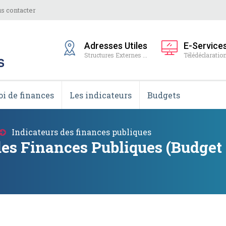
s contacter
Adresses Utiles
E-Service
Structures Externes ...
Télédéclaration
oi de finances
Les indicateurs
Budgets
Indicateurs des finances publiques
des Finances Publiques (Budget