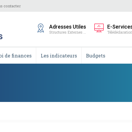
s contacter
Adresses Utiles
E-Service
Structures Externes ...
Télédéclaration
oi de finances
Les indicateurs
Budgets