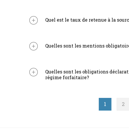
Quel est le taux de retenue à la sourc
Quelles sont les mentions obligatoire
Quelles sont les obligations déclar
régime forfaitaire?
Pagination
Page
1
Pa
2