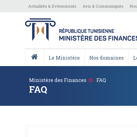
Aller
Top
Actualités & Evénements
Avis & Communiqués
Nou
au
Menu
contenu
principal
Menu
Principale
Le Ministère
Nos domaines
L
Accueil
Fil
Ministère des Finances
FAQ
d'Ariane
FAQ