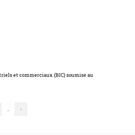
striels et commerciaux (BIC) soumise au
ge
Page
›
…
suivante