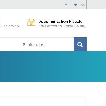
FR
AR
s
Documentation Fiscale
, Télé-Amende,...
Notes Communes, Textes Fiscaux,..