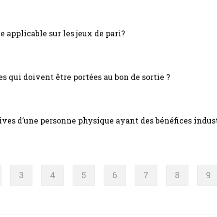
e applicable sur les jeux de pari?
s qui doivent être portées au bon de sortie ?
atives d’une personne physique ayant des bénéfices indu
ge
Page
3
Page
4
Page
5
Page
6
Page
7
Page
8
Pa
9