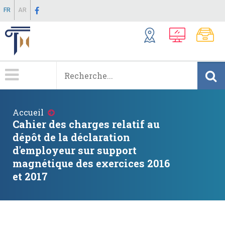
Aller
FR
AR
au
contenu
principal
Menu
Principale
Fil
Accueil
d'Ariane
Cahier des charges relatif au
dépôt de la déclaration
d'employeur sur support
magnétique des exercices 2016
et 2017