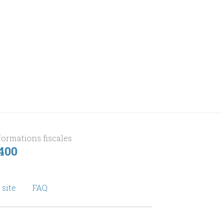
formations fiscales
 400
 site
FAQ