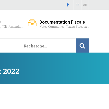
FR
AR
s
Documentation Fiscale
, Télé-Amende,...
Notes Communes, Textes Fiscaux,..
t 2022