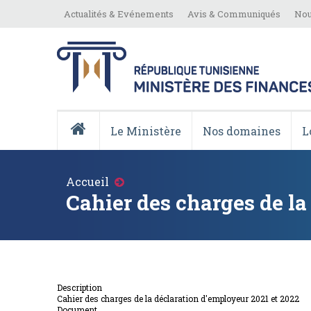
Aller
Top
Actualités & Evénements
Avis & Communiqués
Nou
au
Menu
contenu
principal
Menu
Principale
Le Ministère
Nos domaines
L
Accueil
Fil
Accueil
d'Ariane
Cahier des charges de la
Description
Cahier des charges de la déclaration d'employeur 2021 et 2022
Document