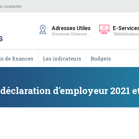
s contacter
Adresses Utiles
E-Service
Structures Externes ...
Télédéclaration
oi de finances
Les indicateurs
Budgets
 déclaration d'employeur 2021 e