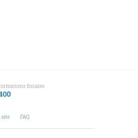
formations fiscales
 400
 site
FAQ