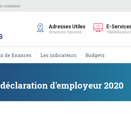
s contacter
Adresses Utiles
E-Service
Structures Externes ...
Télédéclaration
oi de finances
Les indicateurs
Budgets
 déclaration d'employeur 2020