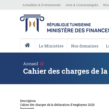
Aller
Top
Actualités & Evénements
Avis & Communiqués
Nou
au
Menu
contenu
principal
Menu
Principale
Le Ministère
Nos domaines
L
Accueil
Fil
Accueil
d'Ariane
Cahier des charges de la
Description
Cahier des charges de la déclaration d'employeur 2020
Document