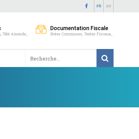
FR
AR
s
Documentation Fiscale
, Télé-Amende,...
Notes Communes, Textes Fiscaux,..