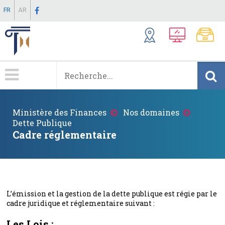
Aller
FR
AR
au
contenu
principal
Menu
Principale
Fil
Ministère des Finances
Nos domaines
d'Ariane
Dette Publique
Cadre réglementaire
L’émission et la gestion de la dette publique est régie par le
cadre juridique et réglementaire suivant :
Les Lois :