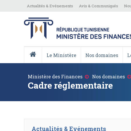
Aller
Top
Actualités & Evénements
Avis & Communiqués
Nou
au
Menu
contenu
principal
Menu
Principale
Le Ministère
Nos domaines
L
Accueil
Fil
Ministère des Finances
Nos domaines
d'Ariane
Cadre réglementaire
Actualités & Evénements