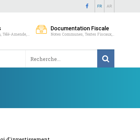
FR
AR
s
Documentation Fiscale
, Télé-Amende,...
Notes Communes, Textes Fiscaux,..
loi d'investissement.