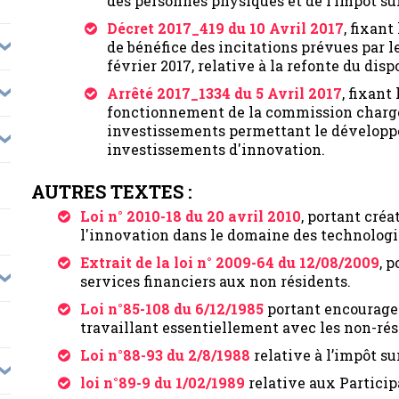
des personnes physiques et de l’impôt sur
Décret 2017_419 du 10 Avril 2017
, fixant
de bénéfice des incitations prévues par les 
février 2017, relative à la refonte du dis
Arrêté 2017_1334 du 5 Avril 2017
, fixant
fonctionnement de la commission chargée
investissements permettant le développe
investissements d'innovation.
AUTRES TEXTES :
Loi n° 2010-18 du 20 avril 2010
, portant créa
l'innovation dans le domaine des technologi
Extrait de la loi n° 2009-64 du 12/08/2009
, 
services financiers aux non résidents.
Loi n°85-108 du 6/12/1985
portant encourage
travaillant essentiellement avec les non-rés
Loi n°88-93 du 2/8/1988
relative à l’impôt su
loi n°89-9 du 1/02/1989
relative aux Particip