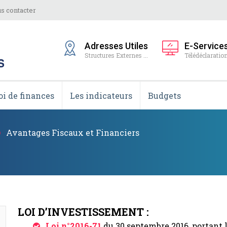
s contacter
Adresses Utiles
E-Service
Structures Externes ...
Télédéclaration
oi de finances
Les indicateurs
Budgets
Avantages Fiscaux et Financiers
LOI D’INVESTISSEMENT :
Loi n°2016-71
du 30 septembre 2016, portant 