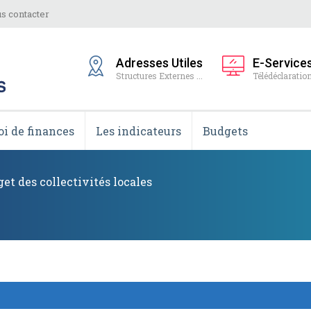
s contacter
Adresses Utiles
E-Service
Structures Externes ...
Télédéclaration
oi de finances
Les indicateurs
Budgets
et des collectivités locales