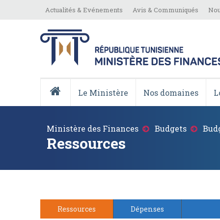
Aller
Top
Actualités & Evénements
Avis & Communiqués
Nou
au
Menu
contenu
principal
Menu
Principale
Le Ministère
Nos domaines
L
Accueil
Fil
Ministère des Finances
Budgets
Budg
d'Ariane
Ressources
Ressources
Dépenses