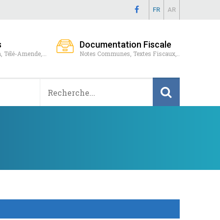
FR
AR
s
Documentation Fiscale
, Télé-Amende,...
Notes Communes, Textes Fiscaux,..