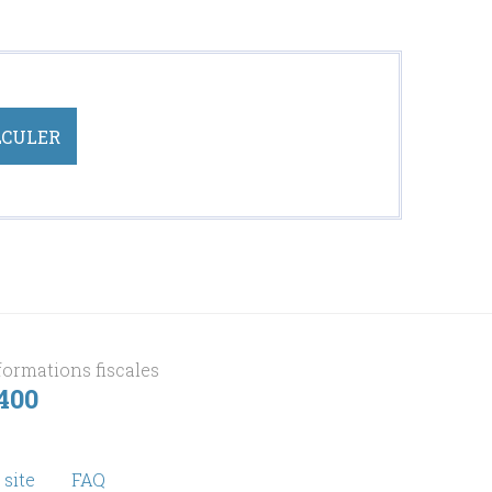
formations fiscales
 400
 site
FAQ