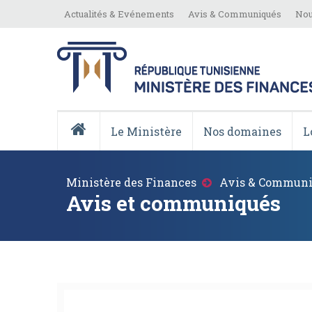
Aller
Top
Actualités & Evénements
Avis & Communiqués
Nou
au
Menu
contenu
principal
Menu
Principale
Le Ministère
Nos domaines
L
Accueil
Fil
Ministère des Finances
Avis & Communi
d'Ariane
Avis et communiqués