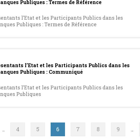
Banques Publiques : Termes de Référence
ntants l’Etat et les Participants Publics dans les
anques Publiques : Termes de Référence
entants l’Etat et les Participants Publics dans les
 Banques Publiques : Communiqué
ntants l’Etat et les Participants Publics dans les
anques Publiques
e
Page
4
Page
5
Page
6
Page
7
Page
8
Page
9
…
…
cédente