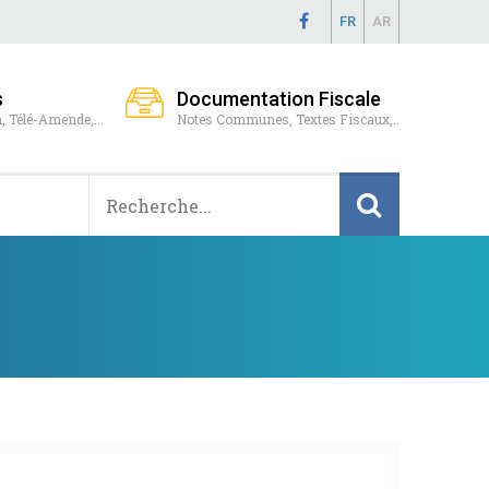
FR
AR
s
Documentation Fiscale
, Télé-Amende,...
Notes Communes, Textes Fiscaux,..