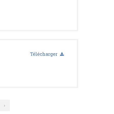
Télécharger
Page
›
suivante