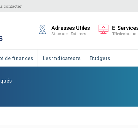
s contacter
Adresses Utiles
E-Service
Structures Externes ...
Télédéclaration
oi de finances
Les indicateurs
Budgets
qués