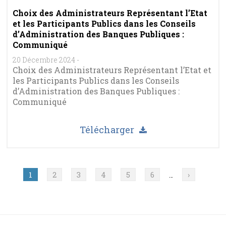
Choix des Administrateurs Représentant l’Etat
et les Participants Publics dans les Conseils
d’Administration des Banques Publiques :
Communiqué
20 Décembre 2024
-
Choix des Administrateurs Représentant l’Etat et
les Participants Publics dans les Conseils
d’Administration des Banques Publiques :
Communiqué
Télécharger
Pagination
Page
1
Page
2
Page
3
Page
4
Page
5
Page
6
Page
›
…
suivante