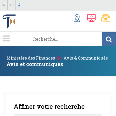
Aller
FR
AR
au
contenu
principal
Menu
Principale
Fil
Ministère des Finances
Avis & Communiqués
d'Ariane
Avis et communiqués
Affiner votre recherche