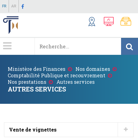
Aller
FR
AR
au
contenu
principal
Menu
Principale
Fil
Ministère des Finances
Nos domaines
d'Ariane
Comptabilité Publique et recouvrement
Nos prestations
Autres services
AUTRES SERVICES
Vente de vignettes