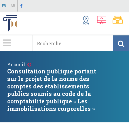
Aller
FR
AR
au
contenu
principal
Menu
Principale
Fil
Accueil
d'Ariane
Consultation publique portant
sur le projet de la norme des
comptes des établissements
publics soumis au code de la
comptabilité publique « Les
immobilisations corporelles »