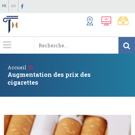
Aller
FR
AR
au
contenu
principal
Menu
Principale
Fil
Accueil
d'Ariane
Augmentation des prix des
cigarettes