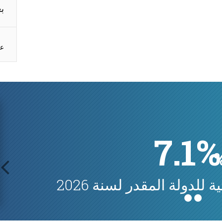
بع
عر
7.1%
 للدولة المقدر لسنة 2026
prev