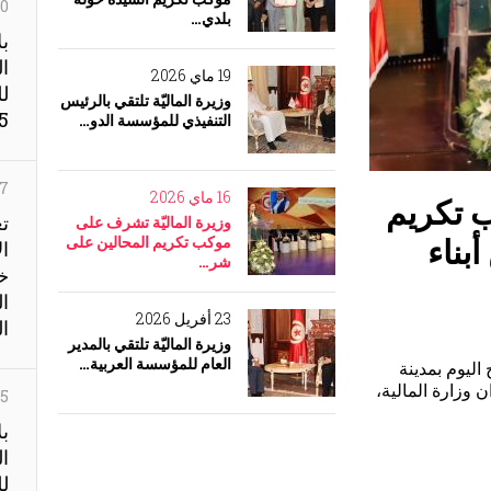
20 جويل
بلدي…
بل
ال
19 ماي 2026
لل
وزيرة الماليّة تلتقي بالرئيس
5
التنفيذي للمؤسسة الدو…
07 جويل
16 ماي 2026
م
تع
وزيرة الماليّة تشرف على
مار
موكب تكريم المحالين على
ال
شر…
خز
ال
23 أفريل 2026
ال
وزيرة الماليّة تلتقي بالمدير
العام للمؤسسة العربية…
التقت السيّدة مشكاة سلامة الخالدي وزيرة الماليّة مساء أمس الإربعاء 22
 العام
25 جوا
بل
ال
لل