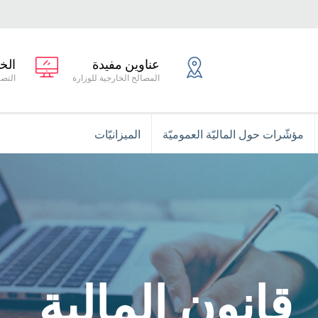
عناوين مفيدة
الخ
المصالح الخارجية للوزارة
التصر
مؤشّرات حول الماليّة العموميّة
الميزانيّات
قانون المالية