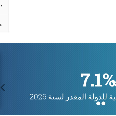
بع
عر
7.1%
 للدولة المقدر لسنة 2026
prev