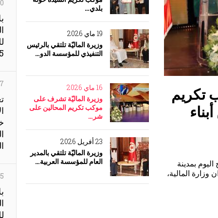
20 جويل
بلدي…
بل
ال
19 ماي 2026
لل
وزيرة الماليّة تلتقي بالرئيس
5
التنفيذي للمؤسسة الدو…
07 جويل
16 ماي 2026
م
تع
وزيرة الماليّة تشرف على
مار
موكب تكريم المحالين على
ال
شر…
خز
ال
23 أفريل 2026
ال
وزيرة الماليّة تلتقي بالمدير
العام للمؤسسة العربية…
التقت السيّدة مشكاة سلامة الخالدي وزيرة الماليّة مساء أمس الإربعاء 22
 العام
25 جوا
بل
ال
لل