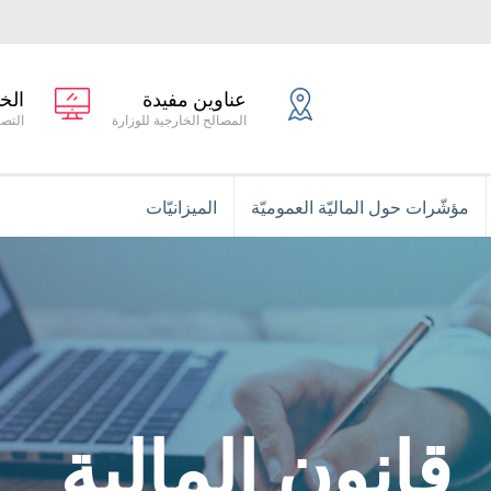
عناوين مفيدة
الخ
المصالح الخارجية للوزارة
التصر
مؤشّرات حول الماليّة العموميّة
الميزانيّات
قانون المالية