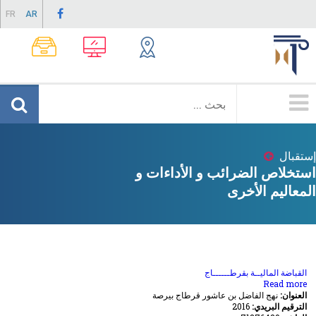
Skip
FR
AR
to
main
content
Menu
Principale
إستقبال
Breadcrumb
استخلاص الضرائب و الأداءات و
المعاليم الأخرى
القباضة الماليــة بقرطــــــاج
about
Read more
العنوان:
القباضة
نهج الفاضل بن عاشور قرطاج بيرصة
الترقيم البريدي:
الماليــة
2016