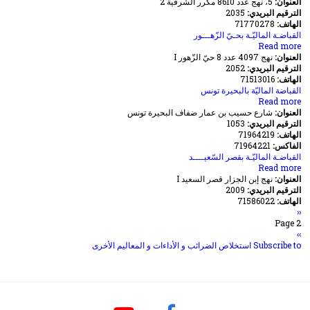
العنوان:
5، نهج عدد 8610 مكرر الشرقية 2
القباضة
الترقيم البريدي:
المالية
2035
الهاتف:
71770278
بالشرقية
تونس
القباضـة الماليّـة بحـيّ الزّهـــور
about
Read more
العنوان:
نهج 4097 عدد 8 حيّ الزّهور I
القباضـة
الترقيم البريدي:
الماليّـة
2052
الهاتف:
بحـيّ
71513016
الزّهـــور
القباضة الماليّة بالبحيرة تونس
about
Read more
العنوان:
القباضة
شارع حسيب بن عمار ضفاف البحيرة تونس
الترقيم البريدي:
الماليّة
1053
الهاتف:
71964219
بالبحيرة
الفاكس:
تونس
71964221
القباضـة الماليّـة بقصر السّعيــــد
about
Read more
العنوان:
القباضـة
نهج إبن الجزار قصر السعيد I
الترقيم البريدي:
الماليّـة
2009
الهاتف:
بقصر
71586022
‹‹
Previous
Pagination
السّعيــــد
Page 2
page
››
الصفحة
التالية
Subscribe to استخلاص الضرائب و الأداءات و المعاليم الأخرى