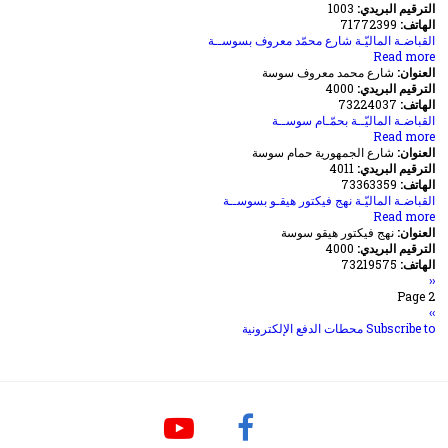
الترقيم البريدي:
المالية
1003
الهاتف:
الحي
71772399
الاداري
القباضـة الماليّـة شارع محمّد معروف بسوســة
Read more
بحي
about
العنوان:
الخضراء
القباضـة
شارع محمد معروف سوسة
الترقيم البريدي:
الماليّـة
4000
الهاتف:
شارع
73224037
محمّد
القباضـة الماليّــة بحمّـام سوســة
Read more
about
معروف
العنوان:
القباضـة
بسوســة
شارع الجمهورية حمام سوسة
الترقيم البريدي:
الماليّــة
4011
الهاتف:
73363359
بحمّـام
سوســة
القباضـة الماليّـة نهج فيكتور هيقـو بسوســة
about
Read more
العنوان:
القباضـة
نهج فيكتور هيقو سوسة
الترقيم البريدي:
الماليّـة
4000
الهاتف:
نهج
73219575
‹‹
Previous
Pagination
فيكتور
page
Page 2
هيقـو
››
الصفحة
بسوســة
التالية
Subscribe to محطات الدفع الإلكترونية