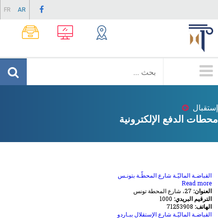
Skip
FR
AR
to
main
content
Menu
Principale
إستقبال
Breadcrumb
محطات الدفع الإلكترونية
القباضـة الماليّـة شارع المحطّـة بتونـس
about
Read more
العنوان:
27، شارع المحطة تونس
القباضـة
الترقيم البريدي:
الماليّـة
1000
الهاتف:
شارع
71253908
المحطّـة
القباضـة الماليّـة شارع الإستقلال ببـاردو