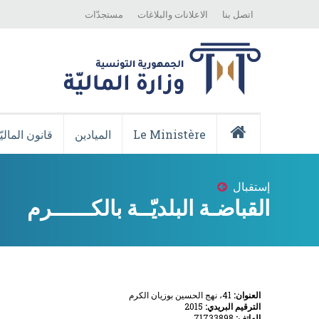
Top
Skip
اتصل بنا
الاعلانات والبلاغات
مستجدّات
Menu
to
main
content
Menu
Principale
Le Ministère
الميادين
قانون الماليّ
Accueil
إستقبال
Breadcrumb
القباضـة البلديّــة بالكــــــرم
العنوان:
41، نهج الحسين بوزيان الكرم
الترقيم البريدي:
2015
الهاتف:
71733898