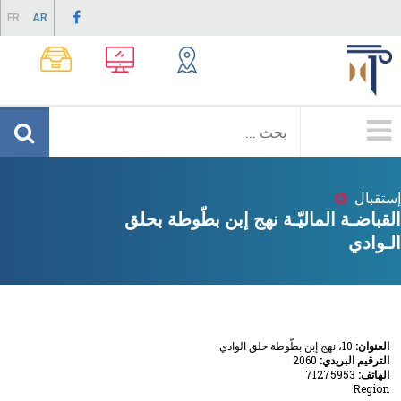
Skip
FR
AR
to
main
content
Menu
Principale
إستقبال
Breadcrumb
القباضـة الماليّـة نهج إبن بطّوطة بحلق
الـوادي
العنوان:
10، نهج إبن بطّوطة حلق الوادي
الترقيم البريدي:
2060
الهاتف:
71275953
Region