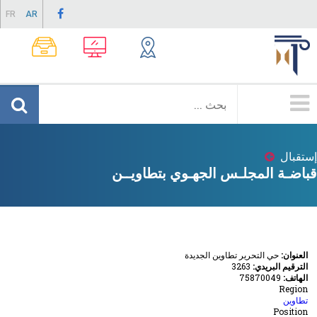
Skip
FR
AR
to
main
content
Menu
Principale
إستقبال
Breadcrumb
قباضـة المجلـس الجهـوي بتطاويــن
العنوان:
حي التحرير تطاوين الجديدة
الترقيم البريدي:
3263
الهاتف:
75870049
Region
تطاوين
Position