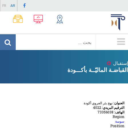
Skip
FR
AR
to
main
content
Menu
Principale
إستقبال
Breadcrumb
القباضـة الماليّــة بأكـــودة
العنوان:
نهج بئر العروي أكودة
الترقيم البريدي:
4022
الهاتف:
73356038
Region
سوسة
Position