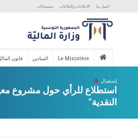
Top
Skip
اتصل بنا
الاعلانات والبلاغات
مستجدّات
Menu
to
main
content
Menu
Principale
Le Ministère
الميادين
قانون الماليّ
Accueil
إستقبال
Breadcrumb
استطلاع للرأي حول مشروع معيار
النقدية"