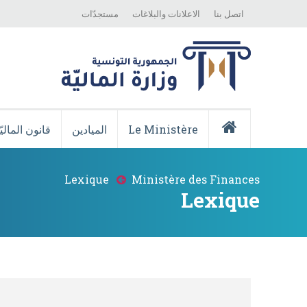
Top
Skip
اتصل بنا
الاعلانات والبلاغات
مستجدّات
Menu
to
main
content
Menu
Principale
Le Ministère
الميادين
قانون الماليّ
Accueil
Lexique
Ministère des Finances
Breadcrumb
Lexique