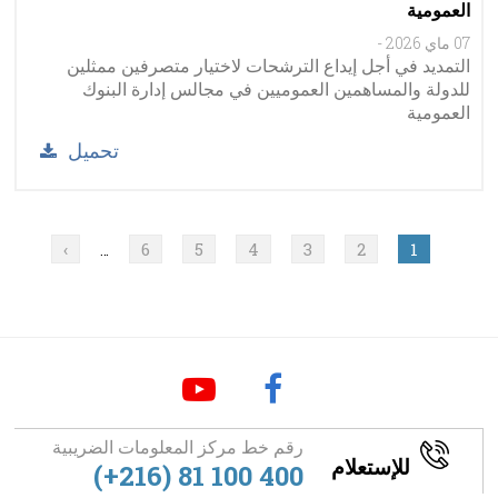
العمومية
07 ماي 2026
-
التمديد في أجل إيداع الترشحات لاختيار متصرفين ممثلين
للدولة والمساهمين العموميين في مجالس إدارة البنوك
العمومية
تحميل
Pagination
1
الصفحة
2
الصفحة
3
الصفحة
4
الصفحة
5
الصفحة
6
الصفحة
›
الصفحة
…
التالية
رقم خط مركز المعلومات الضريبية
للإستعلام
(+216) 81 100 400