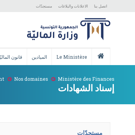
Top
Skip
اتصل بنا
الاعلانات والبلاغات
مستجدّات
Menu
to
main
content
Menu
Principale
Le Ministère
الميادين
قانون الماليّ
Accueil
nt
Nos domaines
Ministère des Finances
Breadcrumb
إسناد الشهادات
مستجدّات