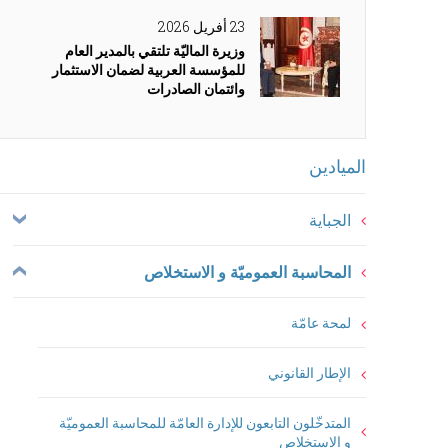
23 أفريل 2026
وزيرة الماليّة تلتقي بالمدير العام
للمؤسسة العربية لضمان الاستثمار
وائتمان الصادرات
Menu
الميادين
Principale
الجباية
المحاسبة العموميّة و الاستخلاص
لمحة عامّة
الإطار القانوني
المتدخّلون التابعون للإدارة العامّة للمحاسبة العموميّة
و الإستخلاص