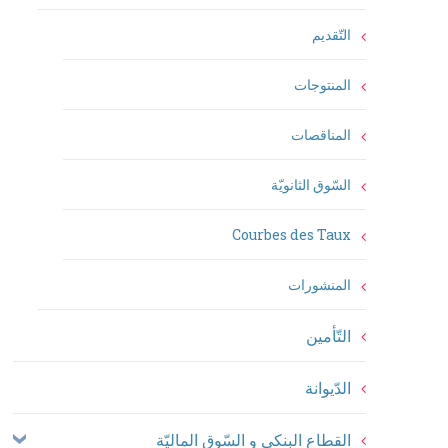
التّقديم
المنتوجات
المناقصات
السّوق الثانويّة
Courbes des Taux
المنشورات
التّأمين
الدّيوانة
القطاع البنكي و السّوق الماليّة