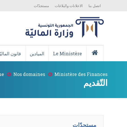
Top
Skip
اتصل بنا
الاعلانات والبلاغات
مستجدّات
Menu
to
main
content
Menu
Principale
Le Ministère
الميادين
قانون الماليّ
Accueil
ue
Nos domaines
Ministère des Finances
Breadcrumb
التّقديم
مستجدّات