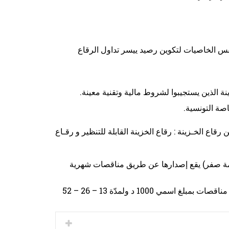
نفس الخاصيات لتكوين رصيد ييسر تداول الرقاع
ة الذين يستجيبوا لشروط مالية وتقنية معينة.
اصة التونسية.
قاع الخـزينة : رقاع الخزينة القابلة للتنظير و رقـاع
قسيمة صفر) يقع إصدارها عن طريق مناقصات شهرية
رقاع الخزينة قصيرة المدى : يقع إصدارها أسبوعيا عن طريق مناقصات بمبلغ اسمي 1000 د ولمدّة 13 – 26 – 52