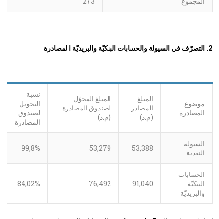
المجموع
273
2. التصرّف في السيولة والحسابات البنكيّة والبريديّة ا لمصادرة
نسبة
المبلغ
المبلغ المحوّل
موضوع
التحويل
المصادر
لصندوق المصادرة
المصادرة
لصندوق
(م.د)
(م.د)
المصادرة
السيولة
99,8%
53,279
53,388
النقدية
الحسابات
البنكيّة
91,040
76,492
84,02%
والبريديّة