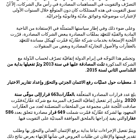
التصرّف والتفويت في المساهمات المصادرة في رأس مال الشركات، إلاّ أنّ
نسق التفويت في هذه الممتلكات كان دون المتوقّع خلال السنوات الأولى
لإعتبارات موضوعيّة وعوائق ماديّة وقانونيّة وإجرائيّة.
وعلى ضوء ذلك وفي إطار سياستها المتمثلّة في الإستفادة من الناحية
المادية والفنيّة للتعهّد بملفّات المصادرة ببعض الشركات المصادرة، قرّرت
اللّجنة الإستعانة بخدمات شركة عقّاريّة قمّرت كهيكل مساندة للتعهّد
بالعقاّرات والأصول التجاريّة المصادرة وبعض من المنقولات.
وتجسّم هذا التوجّه في إبرام الدولة إتفاقيّة تصرّف لحساب الدّولة مع
الشركة المذكورة
تمّت المصادقة عليها في سنة 2013 وتمّ تفعيلها بداية من
السّداسي الثاني لسنة 2015.
1. معطيات حول عمليّات رفع الائتمان الجزئي والتحوّز وإعداد تقارير الاختبار
بلغ عدد قرارات المصادرة المتعلّقة ب
العقّارات663 قراراإلى موفّى سنة
2020
. وعلى إثر تفعيل إتفاقيّة التصرّف المبرمة مع شركة عقّاريّةقمّرت
صادقت اللّجنة على مجموعة من الملحقات المتضمّنة لعدد من العقّارات
المعهود بها لشركة عقّاريّة قمّرت شملت
649 قرار
مصادرة تتعلق بعدد
586
عقارا
والتي يفيد إدراجها بالملحق الموافقة المبدئيّة على التفويت فيها.
ويتمّ تفعيل الإجراءات تباعا بداية برفع الإئتمان العدلي والتحوّز بها وطلب
تقدير قيمتها والإعلان عن طلبات العروض في شأنها للإنتهاء بعرض نتائج ذلك