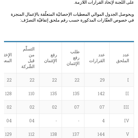
على اللّجنة لإتخاذ القرارات اللازمة.
ويحوصل الجدول الموالي المعطيات الإحصائيّة المتعلّقة بالإعمال المنجزة
في خصوص العقّارات المذكورة حسب رقم ملحق إتفاقيّة التصرّف:
التسلّم
طلب
عدد
عدد
رفع
من
الإختبا
رفع
الملحق
القرارات
الإئتمان
قبل
المعدّة
الإئتمان
الشّركة
22
22
22
22
29
I
128
110
135
135
142
II
02
02
02
07
07
III
04
04
-
-
4
IV
129
112
138
137
144
V