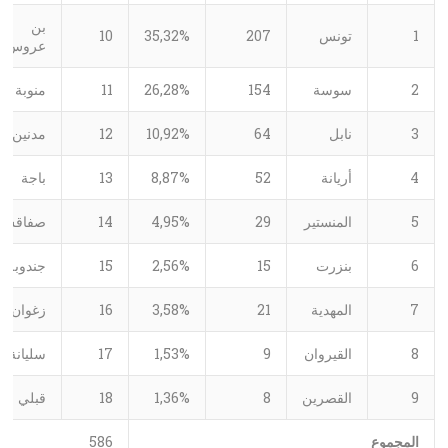
بن
1
تونس
207
35,32%
10
عروس
2
سوسة
154
26,28%
11
منوبة
3
نابل
64
10,92%
12
مدنين
4
أريانة
52
8,87%
13
باجة
5
المنستير
29
4,95%
14
صفاقس
6
بنزرت
15
2,56%
15
جندوبة
7
المهدية
21
3,58%
16
زغوان
8
القيروان
9
1,53%
17
سليانة
9
القصرين
8
1,36%
18
قبلي
المجموع
586