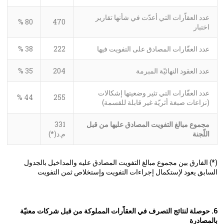
عدد العقاّرات التي أعدّت في شأنها تقارير
80 %
470
اختبار
عدد العقّارات المصادق على التفويت فيها
222
38 %
عدد العقود النهائيّة المبرمة
204
35 %
عدد العقّارات التي تثير وضعيتها إشكالات
44 %
255
(نزاعات صبغة أثريّة غير قابلة للقسمة)
مجموع مبالغ التفويت المصادق عليها من قبل
331
اللّجنة
م.د(*)
(*) الفارق بين مجموع مبالغ التفويت المصادق عليه والمداخيل بالجدول
السابق يعود لإستكمال إجراءات التفويت وإستخلاص ثمن التفويت
6. حوصلة لنتائج التصرف في العقاّرات المملوكة من قبل شركات معنيّة
بالمصادرة