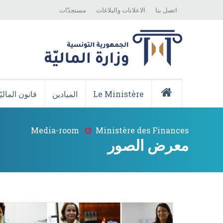
Top
Skip
اتصل بنا
الاعلانات والبلاغات
مستجدّات
Menu
to
main
content
Menu
Principale
Le Ministère
الميادين
قانون الماليّ
Accueil
Media-room
Ministère des Finances
Breadcrumb
معرض الصور