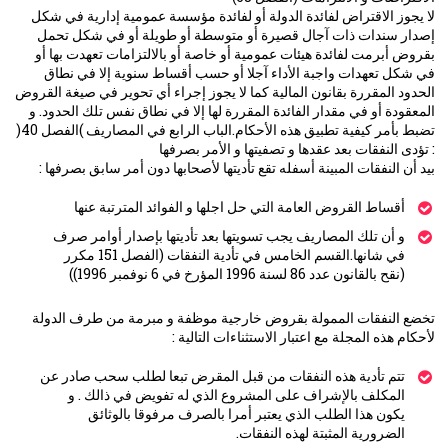
لا يجوز الاقتراض لفائدة الدولة أو لفائدة مؤسسة عمومية إدارية في شكل
إصدار سندات ذات آجال قصيرة أو متوسطة أو طويلة أو في شكل تحمل
بقروض أبرمت لفائدة هيئات عمومية أو خاصة أو بالالتزامات تعهدت بها أو
في شكل تعهدات واجبة الأداء آجلا أو حسب أقساط سنوية إلا في نطاق
الحدود المقررة بقانون المالية كما لا يجوز إجراء أي تحوير في صيغة القروض
المعقودة أو في مقدار الفائدة المقررة لها إلا في نطاق نفس تلك الحدود. و
تضبط بأمر كيفية تطبيق هذه الأحكام.الباب الرابع في المصاريف )الفصل 40(
: تؤدى النفقات بعد عقدها و تصفيتها و الأمر بصرفها
بيد أن النفقات المبينة أسفله تقع تأديتها لأصحابها دون أمر سابق بصرفها :
أقساط القروض العامة التي حل اجلها و الفوائد المترتبة عنها
و أن تلك المصاريف يجب تسويتها بعد تأديتها بإصدار أوامر صرف
في شانها.القسم الخامس في تأدية النفقات (الفصل 151 مكرر
(نقح بالقانون عدد 86 لسنة 1996 المؤرخ في 6 نوفمبر 1996))
تخضع النفقات الممولة بقروض خارجية موظفة و مبرمة من طرف الدولة
لأحكام هذه المجلة مع اعتبار الاستثناءات التالية :
تتم تأدية هذه النفقات من قبل المقرض تبعا لطلب سحب صادر عن
المكلف بالإشراف على المشروع الذي له تفويض في ذالك . و
يكون هذا الطلب الذي يعتبر أمرا بالصرف مرفوقا بالوثائق
الضرورية المثبتة لهذه النفقات.