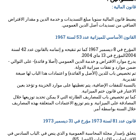
قانون المالية :
يضبط قانون المالية سنويا مبلغ التسديدات و خدمة الدين و مقدار الاقتراض
الصافي من تسديدات أصل الدين العمومي.
القانون الأساسي للميزانية عدد 53 لسنة 1967
المؤرخ في 8 ديسمبر 1967 كما تم تنقيحه و إتمامه بالقانون عدد 42 لسنة
2004المؤرخ في 13 ماي 2004.
يدرج موارد الاقتراض و خدمة الدين العمومي (أصلا و فائدة)- على التوالي -
ضمن موارد و نفقات ميزانية الدولة.
تم تخصيص باب للدين (الأصل و الفائدة) و اعتمادات هذا الباب لها صبغة
تقديرية.
بالنسبة للنفقات الإضافية، يتم تغطيتها على موارد الخزينة و تؤخذ بعين
الاعتبار في قانون ختم الميزانية.
كما تم تخصيص باب للمصاريف الطارئة التي لا يمكن تحديد توزيعها خلال
المصادقة على الميزانية. و يتم توزيع الاعتمادات المتعلقة بهذه المصاريف
خلال السنة بواسطة أمر.
قانون عدد 81 لسنة 1973 مؤرخ في 31 ديسمبر 1973
يتعلق بإصدار مجلة المحاسبة العمومية و الذي ينص في :الباب السادس في
الاقتراضات و الالتزامات (الفصل 65)